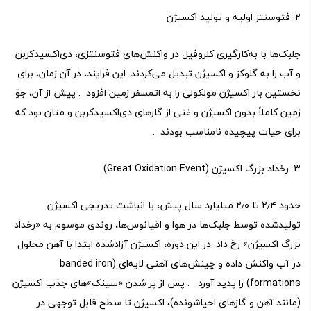
۲. فتوسنتز اولیه و تولید اکسیژن
جلبک‌ها با به‌کارگیری کلروفیل در واکنش‌های فتوسنتزی، دی‌اکسیدکربن
و آب را به گلوکز و اکسیژن تبدیل می‌کردند. این فرایند، در آن زمان، برای
نخستین بار اکسیژن مولکولی را به اتمسفر زمین افزود . پیش از آن، جوّ
زمین کاملاً بدون اکسیژن و غنی از گازهای دی‌اکسیدکربن و متان بود که
برای حیات پیچیده نامناسب بودند .
۳. رخداد بزرگ اکسیژن (Great Oxidation Event)
حدود ۲٫۴ تا ۲٫۰ میلیارد سال پیش، با انباشت تدریجی اکسیژن
تولیدشده توسط جلبک‌ها در هوا و اقیانوس‌ها، روندی موسوم به «رخداد
بزرگ اکسیژن» رخ داد. در این دوره، اکسیژن آزادشده ابتدا با آهن محلول
در آب واکنش داده و چینش‌های آهنی لایه‌ای (banded iron
formations) را پدید آورد . پس از پر شدن «سینک»های جذب اکسیژن
(مانند آهن و گازهای احیاشونده)، اکسیژن تا سطح قابل توجهی در