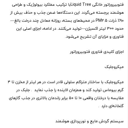
فتو‌بیروراتور خانگی Liquid Treeبا ترکیب عملکرد بیولوژیک و طراحی
هوشمند برجسته می‌گردد. این دستگاه‌ها ضمن جذب و حذف بیش از
۹۰٪ ذرات PM2.5 در محیط‌های بسته، روزانه معادل چند درخت بالغ—
حدود 300 لیتر اکسیژن—تولید می‌کنند. در ادامه، اجزای اصلی این
فناوری و مزایای آن تشریح می‌شود.
اجزای کلیدی فناوری فتو‌بیروراتور
میکروجلبک
میکروجلبک با ساختار متراکم سلولی قادر است در هر لیتر از مخزن تا ۴
گرم بیوماس تولید کند و همزمان الاینده را جذب نماید . جلبک در
مقایسه با درختان واقعی ۱۰ تا ۵۰ برابر راندمان بالاتری در جذب گازهای
گلخانه‌ای دارد .
سیستم گردش مایع و نورپردازی هوشمند