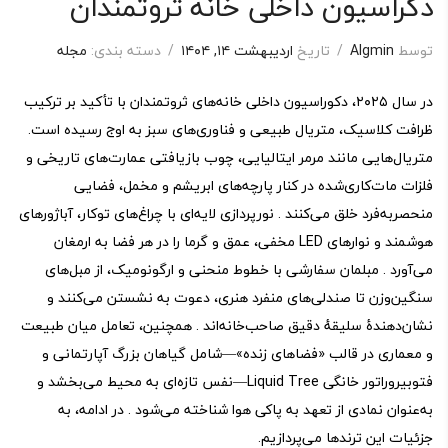
دکراسیون داخلی خانه ثروتمندان
توسط
Algmin
/
تاریخ
اردیبهشت ۱۴, ۱۴۰۴
/
دسته بندی:
مجله
در سال ۲۰۲۵، دکوراسیون داخلی خانه‌های ثروتمندان با تأکید بر ترکیب
ظرافت کلاسیک، متریال طبیعی و فناوری‌های سبز به اوج رسیده است.
متریال‌هایی مانند مرمر ایتالیایی، چوب بازیافتی عمارت‌های تاریخی و
فلزات مات‌کاری‌شده در کنار پارچه‌های ابریشم و مخمل، فضایی
منحصربه‌فرد خلق می‌کنند . نورپردازی لایه‌ای با چراغ‌های توکار، آباژورهای
هوشمند و نوارهای LED مخفی، عمق و گرما را در هر فضا به ارمغان
می‌آورد . مبلمان سفارشی با خطوط منحنی و ارگونومیک، از مبل‌های
سنگین‌وزن تا صندلی‌های منفرد هنری، دعوت به نشستن می‌کنند و
نشان‌دهندهٔ سلیقهٔ دقیق صاحب‌خانه‌اند . همچنین، تعامل میان طبیعت
و معماری در قالب «فضاهای زنده»—شامل گیاهان بزرگ آپارتمانی و
فتو‌بیروراتور خانگی Liquid Tree—نفس تازه‌ای به محیط می‌بخشد و
به‌عنوان نمادی از تعهد به پاکی هوا شناخته می‌شود . در ادامه، به
جزئیات این ترندها می‌پردازیم.