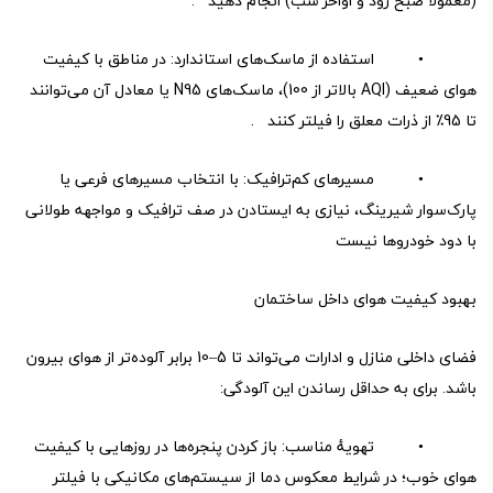
(معمولاً صبح زود و اواخر شب) انجام دهید .
• استفاده از ماسک‌های استاندارد: در مناطق با کیفیت
هوای ضعیف (AQI بالاتر از 100)، ماسک‌های N95 یا معادل آن می‌توانند
تا 95٪ از ذرات معلق را فیلتر کنند .
• مسیرهای کم‌ترافیک: با انتخاب مسیرهای فرعی یا
پارک‌سوار شیرینگ، نیازی به ایستادن در صف ترافیک و مواجهه طولانی
با دود خودروها نیست
بهبود کیفیت هوای داخل ساختمان
فضای داخلی منازل و ادارات می‌تواند تا 5–10 برابر آلوده‌تر از هوای بیرون
باشد. برای به حداقل رساندن این آلودگی:
• تهویهٔ مناسب: باز کردن پنجره‌ها در روزهایی با کیفیت
هوای خوب؛ در شرایط معکوس دما از سیستم‌های مکانیکی با فیلتر