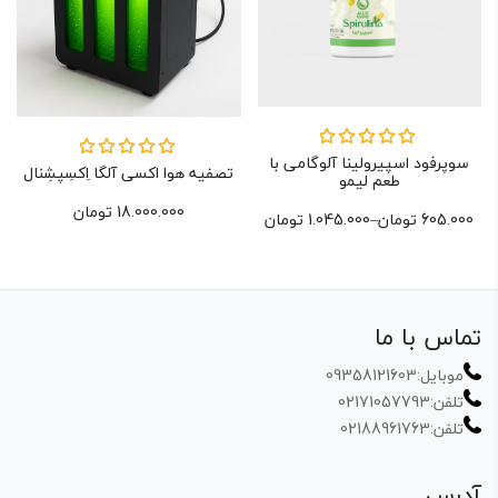
سوپرفود اسپیرولینا آلوگامی با
نمره
5.00
از
تصفیه هوا اکسی آلگا اِکسِپشِنال
نمره
5.00
از
5
طعم لیمو
5
18.000.000
تومان
605.000
تومان
–
1.045.000
تومان
تماس با ما
موبایل:
09358121603
تلفن:
02171057793
تلفن:
02188961763
آدرس