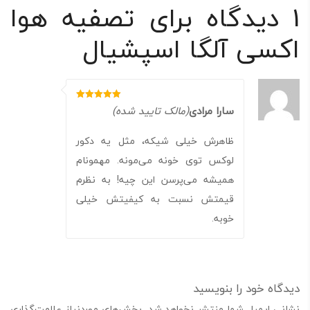
1 دیدگاه برای
تصفیه هوا
انتشار هوای پاک و غنی از اکسیژن:
هوای تصفیه‌شده و غنی از
اکسیژن از دو مسیر به محیط بازمی‌گردد و کیفیت هوای اطراف بهبود
اکسی آلگا اسپشیال
می‌یابد.
5
سارا مرادی
(مالک تایید شده)
نمره
از 5
ظاهرش خیلی شیکه، مثل یه دکور
لوکس توی خونه می‌مونه. مهمونام
همیشه می‌پرسن این چیه! به نظرم
قیمتش نسبت به کیفیتش خیلی
خوبه.
دیدگاه خود را بنویسید
نشانی ایمیل شما منتشر نخواهد شد.
بخش‌های موردنیاز علامت‌گذاری