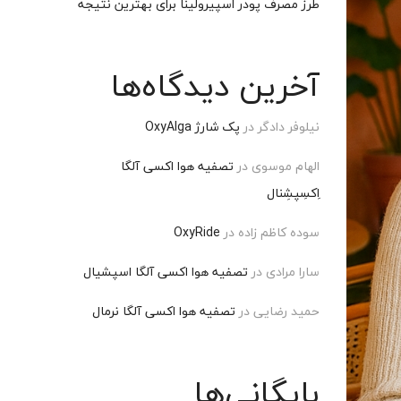
طرز مصرف پودر اسپیرولینا برای بهترین نتیجه
آخرین دیدگاه‌ها
نیلوفر دادگر
در
پک شارژ OxyAlga
الهام موسوی
در
تصفیه هوا اکسی آلگا
اِکسِپشِنال
سوده کاظم زاده
در
OxyRide
سارا مرادی
در
تصفیه هوا اکسی آلگا اسپشیال
حمید رضایی
در
تصفیه هوا اکسی آلگا نرمال
بایگانی‌ها