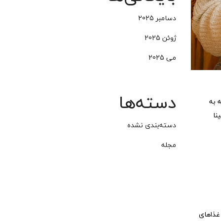
دسامبر 2025
ژوئن 2025
می 2025
دسته‌ها
 به
نا
دسته‌بندی نشده
مجله
و می‌یئوک (Miyeok) بخش جدانشدنی غذاهای